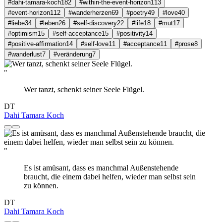
#dahi-tamara-koch
182
#within-the-event-horizon
113
#event-horizon
112
#wanderherzen
69
#poetry
49
#love
40
#liebe
34
#leben
26
#self-discovery
22
#life
18
#mut
17
#optimism
15
#self-acceptance
15
#positivity
14
#positive-affirmation
14
#self-love
11
#acceptance
11
#prose
8
#wanderlust
7
#veränderung
7
"
Wer tanzt, schenkt seiner Seele Flügel.
DT
Dahi Tamara Koch
"
Es ist amüsant, dass es manchmal Außenstehende
braucht, die einem dabei helfen, wieder man selbst sein
zu können.
DT
Dahi Tamara Koch