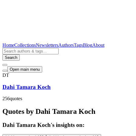
Home
Collections
Newsletters
Authors
Tags
Blog
About
Search
Open main menu
DT
Dahi Tamara Koch
256
quotes
Quotes by Dahi Tamara Koch
Dahi Tamara Koch's insights on: