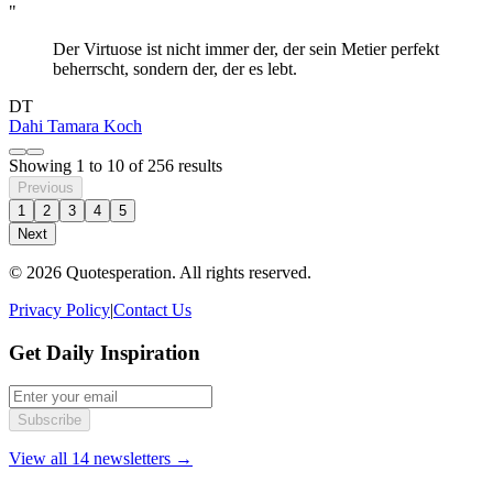
"
Der Virtuose ist nicht immer der, der sein Metier perfekt
beherrscht, sondern der, der es lebt.
DT
Dahi Tamara Koch
Showing
1
to
10
of
256
results
Previous
1
2
3
4
5
Next
© 2026 Quotesperation. All rights reserved.
Privacy Policy
|
Contact Us
Get Daily Inspiration
Subscribe
View all 14 newsletters →