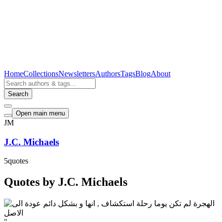
Home
Collections
Newsletters
Authors
Tags
Blog
About
Search
Open main menu
JM
J.C. Michaels
5
quotes
Quotes by J.C. Michaels
"