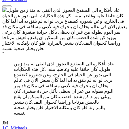
"
عاد بأفكاره الى الضفدع العجوز الذى التقى به منذ زمن
طويل. كان حانقا عليه وغاضبا منه...كل هذه الحكايات
التى تدور عن الحياة فى الخارج، وعن شعوره كضفدع
برى. لو انه لم يلتق به ابدا لما كان يعيش الان فى عالم
يخاف ان يتحرك فيه لأدنى مسافة، فى مكان قد يمر
اليوم بطوله من غير ان يحظى بأكل جرادة صغيرة. كان
يرغى ويزبد كن شدة الغضب-كان من الممكن ان يقنع
بالعيش مرتاحا وراضيا كحيوان اليف.كان يشعر
بالمرارة. فلو كان بإمكانه الاختيار فلن يختار صحبة
نفسه.
JM
J.C. Michaels