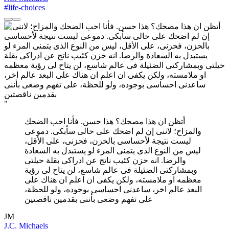
#life-choices
"
أتظن ان هذا مصحك؟ هذا حسن. فأنا احب الضحك
والمزاح؛ لاننى إن لم اضحك على حالى سأبكى. دموعى
ليست نتيجة لأحساسى بالحزن، فحزنى، على الأقل،
ليس من النوع الذى يتمنى المرء لو يستبدل به السعادة
والرضا. انه حزن كئيب ناتج عن ادراكى بقلة حيلتى
وبمشاركتى الضئيلة فى عالم شاسع، لن يتاح لى رؤية
معظمه او ملامسته، ولكن يكفى ان اعلم ان هناك على
البعد عالم اخر، ساعدنى احساسى بوجوده، ولو للحظة،
على تفهم وضعى بأننى بقدمين ناقصتين
JM
J.C. Michaels