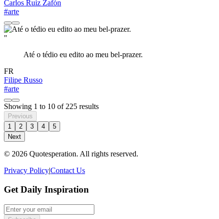
Carlos Ruiz Zafón
#arte
"
Até o tédio eu edito ao meu bel-prazer.
FR
Filipe Russo
#arte
Showing
1
to
10
of
225
results
Previous
1
2
3
4
5
Next
© 2026 Quotesperation. All rights reserved.
Privacy Policy
|
Contact Us
Get Daily Inspiration