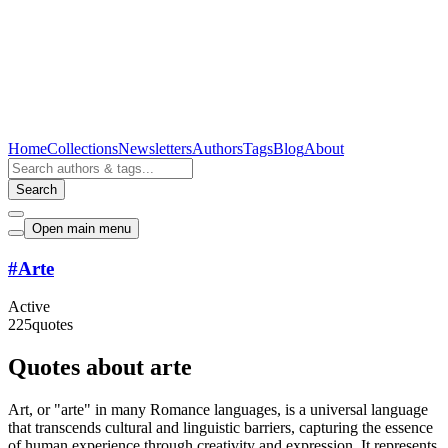
Home
Collections
Newsletters
Authors
Tags
Blog
About
Search
Open main menu
#
Arte
Active
225
quotes
Quotes about arte
Art, or "arte" in many Romance languages, is a universal language
that transcends cultural and linguistic barriers, capturing the essence
of human experience through creativity and expression. It represents