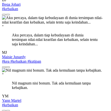
Beqa Johari
#kebaikan
"
Aku percaya, dalam tiap kebudayaan di dunia
tersimpan nilai-nilai kearifan dan kebaikan, selain tentu
saja keindahan...
MJ
Maisie Junardy
#kea
#kebaikan
#kutipan
"
Nil magnum nisi bonum. Tak ada kemuliaan tanpa
kebajikan.
YM
Yann Martel
#kebaikan