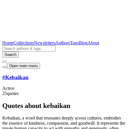
Home
Collections
Newsletters
Authors
Tags
Blog
About
Search
Open main menu
#
Kebaikan
Active
25
quotes
Quotes about kebaikan
Kebaikan, a word that resonates deeply across cultures, embodies
the essence of kindness, compassion, and goodwill. It represents the
innate human capacity to act with empathy and generosity, often