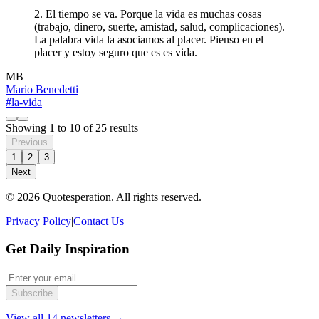
2. El tiempo se va. Porque la vida es muchas cosas
(trabajo, dinero, suerte, amistad, salud, complicaciones).
La palabra vida la asociamos al placer. Pienso en el
placer y estoy seguro que es es vida.
MB
Mario Benedetti
#la-vida
Showing
1
to
10
of
25
results
Previous
1
2
3
Next
© 2026 Quotesperation. All rights reserved.
Privacy Policy
|
Contact Us
Get Daily Inspiration
Subscribe
View all 14 newsletters →