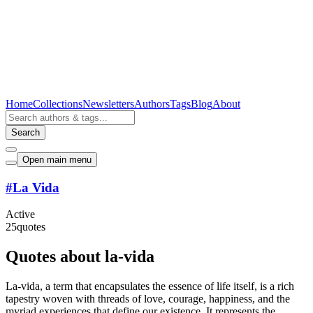
Home
Collections
Newsletters
Authors
Tags
Blog
About
Search
Open main menu
#
La Vida
Active
25
quotes
Quotes about la-vida
La-vida, a term that encapsulates the essence of life itself, is a rich
tapestry woven with threads of love, courage, happiness, and the
myriad experiences that define our existence. It represents the