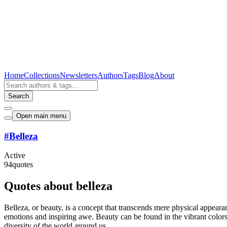
Home
Collections
Newsletters
Authors
Tags
Blog
About
Search
Open main menu
#
Belleza
Active
94
quotes
Quotes about belleza
Belleza, or beauty, is a concept that transcends mere physical appeara
emotions and inspiring awe. Beauty can be found in the vibrant colors o
diversity of the world around us.