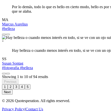
Por lo demás, todo lo que es bello en cierto modo, bello es por
que se alaba.
MA
Marcus Aurelius
#belleza
"
Hay belleza o cuando menos interés en todo, si se ve con un oj
SS
Susan Sontag
#fotografia
#belleza
Showing
1
to
10
of
94
results
Previous
1
2
3
4
5
Next
© 2026 Quotesperation. All rights reserved.
Privacy Policy
|
Contact Us